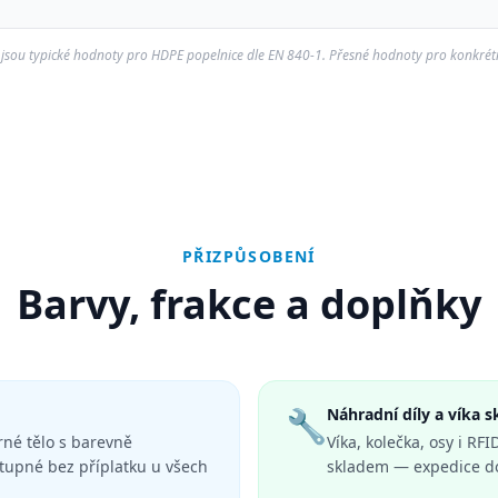
sou typické hodnoty pro HDPE popelnice dle EN 840-1. Přesné hodnoty pro konkrétn
PŘIZPŮSOBENÍ
Barvy, frakce a doplňky
🔧
Náhradní díly a víka 
rné tělo s barevně
Víka, kolečka, osy i R
tupné bez příplatku u všech
skladem — expedice do