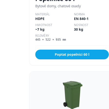
Bytové domy, chatové osady
MATERIÁL
NORMA
HDPE
EN 840-1
HMOTNOST
NOSNOST
~7 kg
30 kg
ROZMĚRY
445 × 522 × 935 mm
Poptat popelnici
60 l