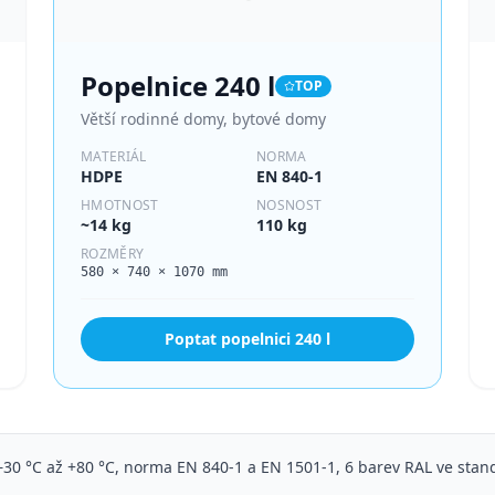
Popelnice
240 l
TOP
Větší rodinné domy, bytové domy
MATERIÁL
NORMA
HDPE
EN 840-1
HMOTNOST
NOSNOST
~14 kg
110 kg
ROZMĚRY
580 × 740 × 1070 mm
Poptat popelnici
240 l
30 °C až +80 °C, norma EN 840-1 a EN 1501-1, 6 barev RAL ve stand