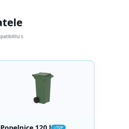
atele
atibilitu s
Popelnice
120 l
TOP