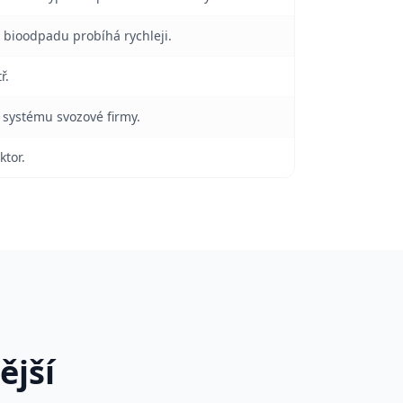
ad bioodpadu probíhá rychleji.
ř.
e systému svozové firmy.
ktor.
ější