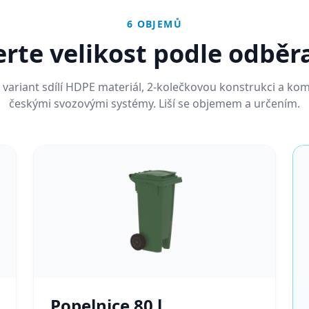
6 OBJEMŮ
rte velikost podle odběr
 variant sdílí HDPE materiál, 2-kolečkovou konstrukci a komp
českými svozovými systémy. Liší se objemem a určením.
Popelnice
80 l