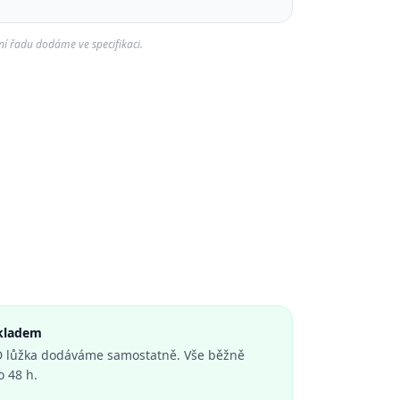
í řadu dodáme ve specifikaci.
skladem
FID lůžka dodáváme samostatně. Vše běžně
 48 h.