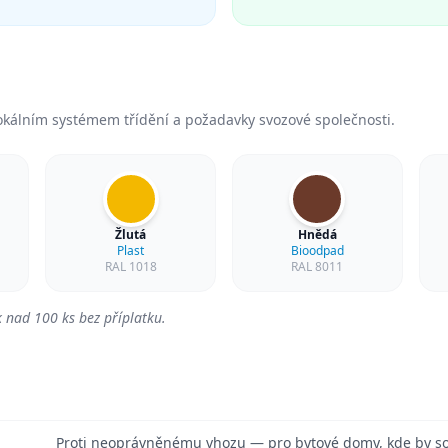
okálním systémem třídění a požadavky svozové společnosti.
Žlutá
Hnědá
Plast
Bioodpad
RAL 1018
RAL 8011
 nad 100 ks bez příplatku.
Proti neoprávněnému vhozu — pro bytové domy, kde by so