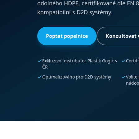
odolného HDPE, certifikované dle EN 8
kompatibilní s D2D systémy.
Poptat popelnice
Konzultovat
Exkluzivní distributor Plastik Gogić v
Certif
ČR
Optimalizováno pro D2D systémy
Volite
nádob