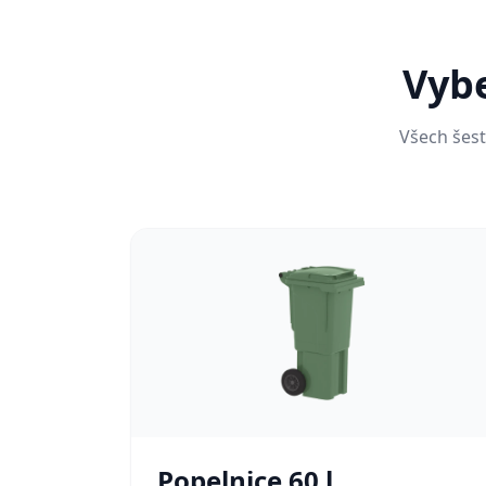
Vybe
Všech šest
Popelnice
60 l