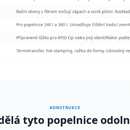
Boční otvory s filtrem snižují zápach a vznik plísní. Rozkl
Pro popelnice 240 l a 360 l. Usnadňuje čištění hadicí zevnit
Přípravené lůžko pro RFID čip nebo jiný identifikátor podl
Termotransfer, hot-stamping, ražba do formy. Libovolný ve
KONSTRUKCE
dělá tyto popelnice odoln