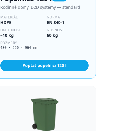
Rodinné domy, D2D systémy — standard
MATERIÁL
NORMA
HDPE
EN 840-1
HMOTNOST
NOSNOST
~10 kg
60 kg
ROZMĚRY
480 × 550 × 964 mm
Poptat popelnici
120 l