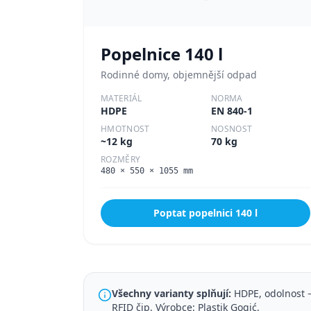
Popelnice
140 l
Rodinné domy, objemnější odpad
MATERIÁL
NORMA
HDPE
EN 840-1
HMOTNOST
NOSNOST
~12 kg
70 kg
ROZMĚRY
480 × 550 × 1055 mm
Poptat popelnici
140 l
Všechny varianty splňují:
HDPE, odolnost −
RFID čip. Výrobce: Plastik Gogić.