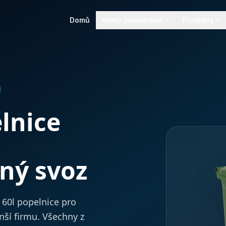
Domů
Komu pomáháme
Produkty
lnice
ný svoz
d 60l popelnice pro
ší firmu. Všechny z