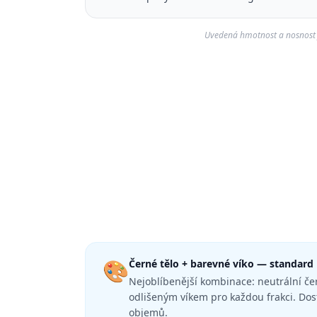
Uvedená hmotnost a nosnost j
🎨
Černé tělo + barevné víko — standard
Nejoblíbenější kombinace: neutrální če
odlišeným víkem pro každou frakci. Dos
objemů.