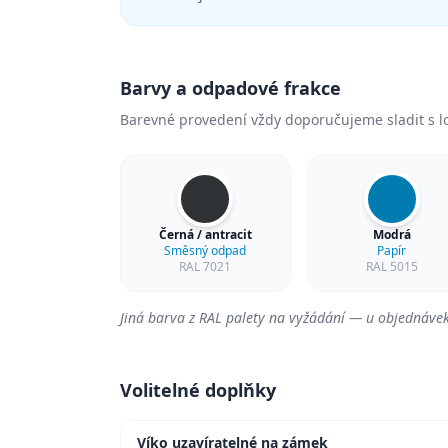
Barvy a odpadové frakce
Barevné provedení vždy doporučujeme sladit s l
Černá / antracit
Modrá
Směsný odpad
Papír
RAL 7021
RAL 5015
Jiná barva z RAL palety na vyžádání — u objednávek
Volitelné doplňky
Víko uzavíratelné na zámek