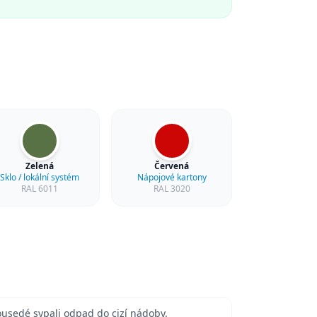
Zelená
Červená
Sklo / lokální systém
Nápojové kartony
RAL 6011
RAL 3020
usedé sypali odpad do cizí nádoby.