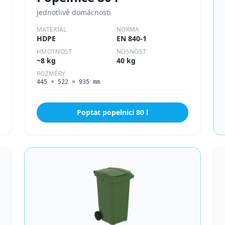
Jednotlivé domácnosti
MATERIÁL
NORMA
HDPE
EN 840-1
HMOTNOST
NOSNOST
~8 kg
40 kg
ROZMĚRY
445 × 522 × 935 mm
Poptat popelnici
80 l