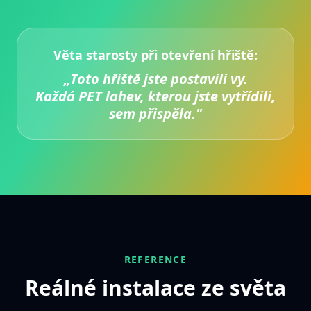
Věta starosty při otevření hřiště:
„Toto hřiště jste postavili vy.
Každá PET lahev, kterou jste vytřídili,
sem přispěla."
REFERENCE
Reálné instalace ze světa