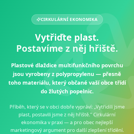
CIRKULÁRNÍ EKONOMIKA
Vytřiďte plast.
Postavíme z něj hřiště.
Plastové dlaždice multifunkčního povrchu
jsou vyrobeny z polypropylenu — přesně
toho materiálu, který občané vaší obce třídí
do žlutých popelnic.
Příběh, který se v obci dobře vypráví: „Vytřídili jsme
plast, postavili jsme z něj hřiště." Cirkulární
ekonomika v praxi — a pro obec nejlepší
marketingový argument pro další zlepšení třídění.