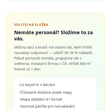
VOLITELNÁ SLUŽBA
Nemáte personál? Složíme to za
vás.
Většina obcí a klubů má vlastní lidi, kteří hřiště
nacvakají svépomocí — ušetří 30–50 % nákladů.
Pokud personál nemáte, propojíme vás s
ověřenou instalační firmou v ČR. Hřiště 400 m²
hotové za 1 den.
CO NAJDETE V BALÍKU
•
Číslované dlaždice podle mapy
•
Mapa skládání A1 formát
•
Gumová palička pro nacvakávání