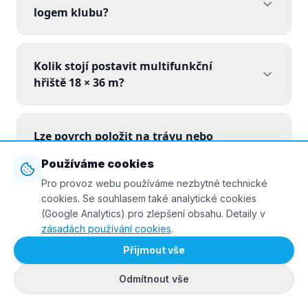
logem klubu?
Kolik stojí postavit multifunkční
hřiště 18 × 36 m?
Lze povrch položit na trávu nebo
zhutněnou hlínu?
Používáme cookies
Pro provoz webu používáme nezbytné technické
cookies. Se souhlasem také analytické cookies
Jak dlouho dlaždice vydrží?
(Google Analytics) pro zlepšení obsahu. Detaily v
zásadách používání cookies
.
Přijmout vše
Jaký je rozdíl mezi indoor a outdoor
použitím?
Odmítnout vše