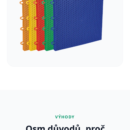
VÝHODY
Osm důvodů, proč