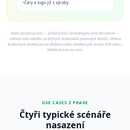
•
Čáry a logo již z výroby
Tento výrobní proces — předmontáž s brandingem před doručením —
odlišuje naši nabídku od běžných dodavatelů plastových dlaždic. Většina
konkurence dodává pouze dlaždice volně, instalaci pak musíte řešit sami s
lokální firmou na míru.
USE CASES Z PRAXE
Čtyři typické scénáře
nasazení