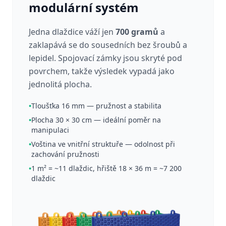
modulární systém
Jedna dlaždice váží jen
700 gramů
a
zaklapává se do sousedních bez šroubů a
lepidel. Spojovací zámky jsou skryté pod
povrchem, takže výsledek vypadá jako
jednolitá plocha.
•
Tloušťka 16 mm — pružnost a stabilita
•
Plocha 30 × 30 cm — ideální poměr na
manipulaci
•
Voština ve vnitřní struktuře — odolnost při
zachování pružnosti
•
1 m² = ~11 dlaždic, hřiště 18 × 36 m = ~7 200
dlaždic