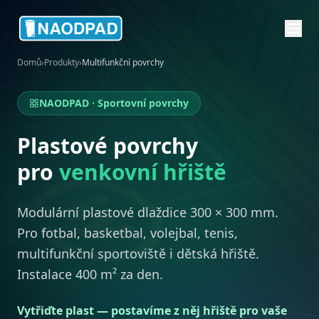
Domů
›
Produkty
›
Multifunkční povrchy
NAODPAD · Sportovní povrchy
Plastové povrchy
pro
venkovní hřiště
Modulární plastové dlaždice 300 × 300 mm.
Pro fotbal, basketbal, volejbal, tenis,
multifunkční sportoviště i dětská hřiště.
Instalace 400 m² za den.
Vytřiďte plast — postavíme z něj hřiště pro vaše