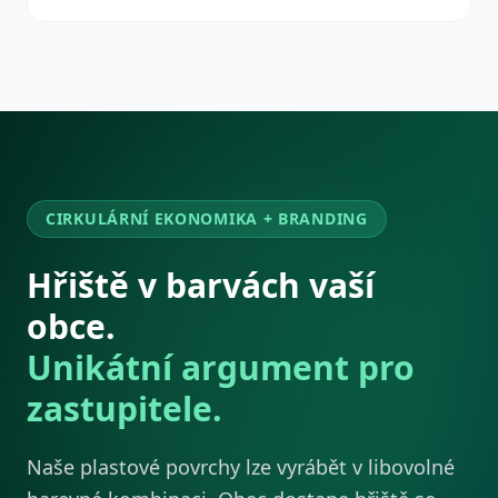
CIRKULÁRNÍ EKONOMIKA + BRANDING
Hřiště v barvách vaší
obce.
Unikátní argument pro
zastupitele.
Naše plastové povrchy lze vyrábět v libovolné