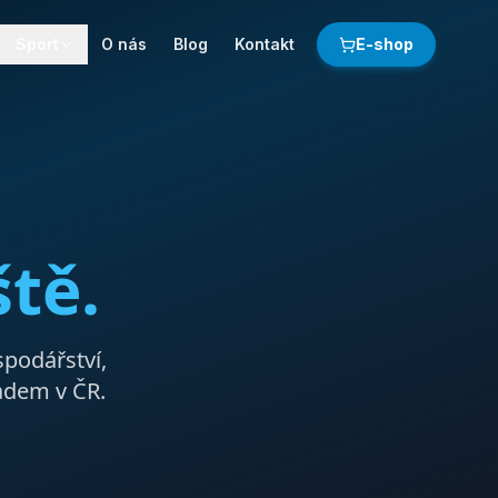
Sport
O nás
Blog
Kontakt
E-shop
ště.
podářství,
adem v ČR.