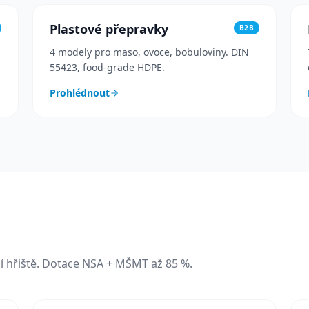
Plastové přepravky
B2B
4 modely pro maso, ovoce, bobuloviny. DIN
55423, food-grade HDPE.
Prohlédnout
ní hřiště. Dotace NSA + MŠMT až 85 %.