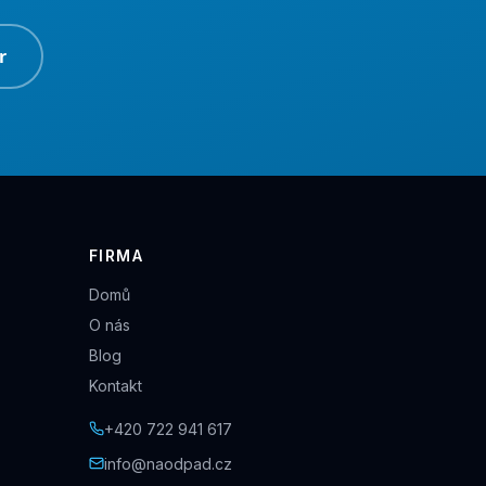
r
FIRMA
Domů
O nás
Blog
Kontakt
+420 722 941 617
info@naodpad.cz