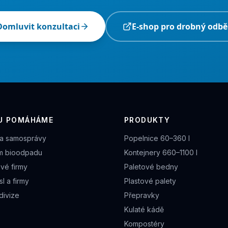
Domluvit konzultaci
E-shop pro drobný odbě
U POMÁHÁME
PRODUKTY
a samosprávy
Popelnice 60–360 l
m bioodpadu
Kontejnery 660–1100 l
vé firmy
Paletové bedny
l a firmy
Plastové palety
divize
Přepravky
Kulaté kádě
Kompostéry