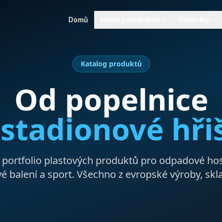
Domů
Komu pomáháme
Produkty
Katalog produktů
Od popelnice
o
stadionové hři
 portfolio plastových produktů pro odpadové hos
é balení a sport. Všechno z evropské výroby, skl