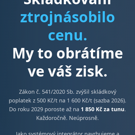
ztrojnásobilo
cenu.
My to obrátíme
ve váš zisk.
Zákon č. 541/2020 Sb. zvýšil skládkový
poplatek z 500 Kč/t na 1 600 Kč/t (sazba 2026).
Do roku 2029 poroste až na
1 850 Kč za tunu
.
Každoročně. Neúprosně.
Jako systémový integrátor navrhujeme a