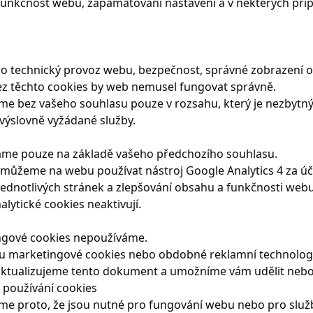
t funkčnost webu, zapamatování nastavení a v některých pří
ro technický provoz webu, bezpečnost, správné zobrazení o
ez těchto cookies by web nemusel fungovat správně.
me bez vašeho souhlasu pouze v rozsahu, který je nezbytn
výslovně vyžádané služby.
váme pouze na základě vašeho předchozího souhlasu.
i, můžeme na webu používat nástroj Google Analytics 4 za ú
ednotlivých stránek a zlepšování obsahu a funkčnosti webu
lytické cookies neaktivují.
ngové cookies nepoužíváme.
marketingové cookies nebo obdobné reklamní technologi
ktualizujeme tento dokument a umožníme vám udělit nebo
o používání cookies
e proto, že jsou nutné pro fungování webu nebo pro službu,