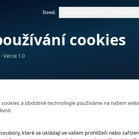
Domů
Komu pomáháme
Produkty
používání cookies
· Verze 1.0
aké cookies a obdobné technologie používáme na našem webu
ivnit.
soubory, které se ukládají ve vašem prohlížeči nebo zaříze