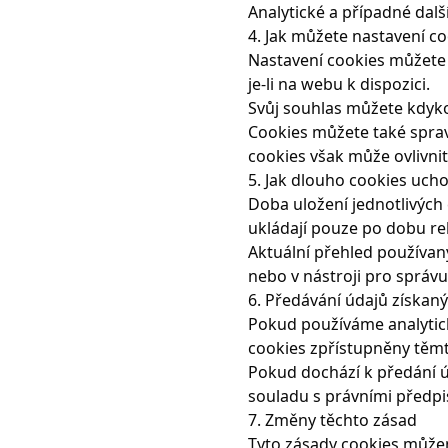
Analytické a případné dal
4. Jak můžete nastavení c
Nastavení cookies můžete 
je-li na webu k dispozici.
Svůj souhlas můžete kdyko
Cookies můžete také spra
cookies však může ovlivni
5. Jak dlouho cookies uc
Doba uložení jednotlivých 
ukládají pouze po dobu rel
Aktuální přehled používan
nebo v nástroji pro správ
6. Předávání údajů získan
Pokud používáme analytick
cookies zpřístupněny těm
Pokud dochází k předání ú
souladu s právními předpis
7. Změny těchto zásad
Tyto zásady cookies může