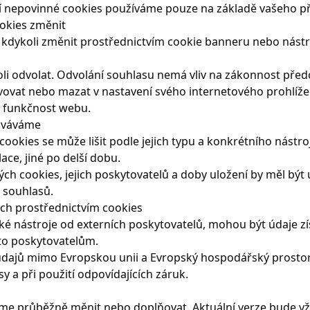
ší nepovinné cookies používáme pouze na základě vašeho p
ookies změnit
kdykoli změnit prostřednictvím cookie banneru nebo nástr
li odvolat. Odvolání souhlasu nemá vliv na zákonnost před
vovat nebo mazat v nastavení svého internetového prohlíž
t funkčnost webu.
hováváme
cookies se může lišit podle jejich typu a konkrétního nástro
ace, jiné po delší dobu.
ých cookies, jejich poskytovatelů a doby uložení by měl bý
u souhlasů.
ých prostřednictvím cookies
é nástroje od externích poskytovatelů, mohou být údaje z
to poskytovatelům.
dajů mimo Evropskou unii a Evropský hospodářský prostor,
y a při použití odpovídajících záruk.
me průběžně měnit nebo doplňovat. Aktuální verze bude v