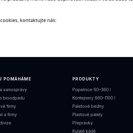
 cookies, kontaktujte nás:
U POMÁHÁME
PRODUKTY
a samosprávy
Popelnice 60–360 l
m bioodpadu
Kontejnery 660–1100 l
vé firmy
Paletové bedny
l a firmy
Plastové palety
divize
Přepravky
Kulaté kádě