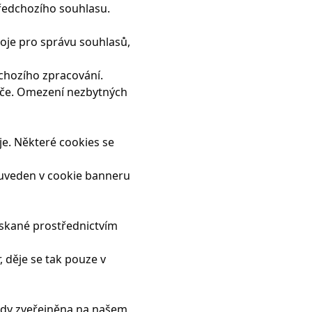
ředchozího souhlasu.
oje pro správu souhlasů,
chozího zpracování.
eče. Omezení nezbytných
je. Některé cookies se
t uveden v cookie banneru
ískané prostřednictvím
 děje se tak pouze v
ždy zveřejněna na našem