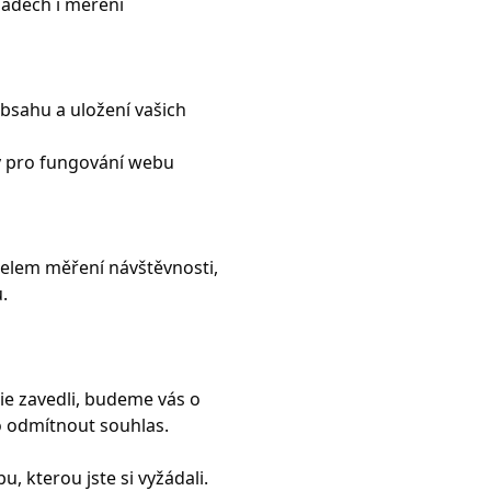
padech i měření
bsahu a uložení vašich
ý pro fungování webu
čelem měření návštěvnosti,
.
e zavedli, budeme vás o
 odmítnout souhlas.
 kterou jste si vyžádali.