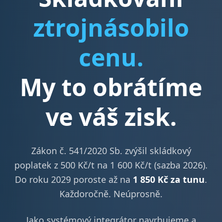
ztrojnásobilo
cenu.
My to obrátíme
ve váš zisk.
Zákon č. 541/2020 Sb. zvýšil skládkový
poplatek z 500 Kč/t na 1 600 Kč/t (sazba 2026).
Do roku 2029 poroste až na
1 850 Kč za tunu
.
Každoročně. Neúprosně.
Jako systémový integrátor navrhujeme a