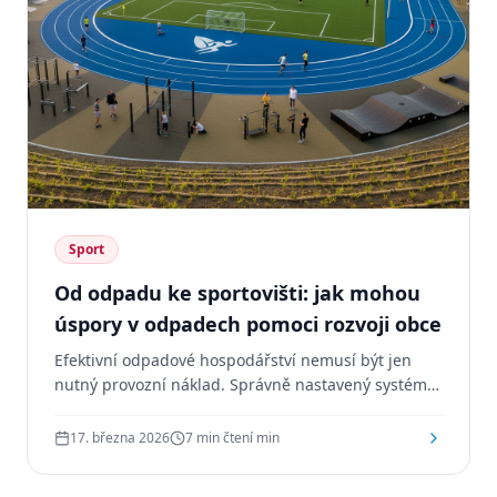
Sport
Od odpadu ke sportovišti: jak mohou
úspory v odpadech pomoci rozvoji obce
Efektivní odpadové hospodářství nemusí být jen
nutný provozní náklad. Správně nastavený systém
může obci pomoci získat větší kontrolu nad výdaji a
vytvořit prostor pro další rozvoj — třeba i sportovní
17. března 2026
7 min čtení
min
infrastrukturu.