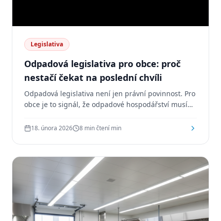
Legislativa
Odpadová legislativa pro obce: proč
nestačí čekat na poslední chvíli
Odpadová legislativa není jen právní povinnost. Pro
obce je to signál, že odpadové hospodářství musí
řídit strategicky — přes infrastrukturu, svoz, data,
bioodpad, komunikaci a ekonomiku systému.
18. února 2026
8 min čtení
min