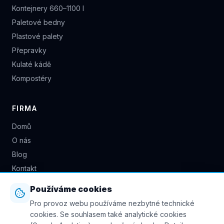
Kontejnery 660–1100 l
Paletové bedny
Plastové palety
Přepravky
Kulaté kádě
Kompostéry
FIRMA
Domů
O nás
Blog
Kontakt
+420 722 941 617
Používáme cookies
Pro provoz webu používáme nezbytné technické
info@naodpad.cz
cookies. Se souhlasem také analytické cookies
Česká republika