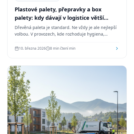
Plastové palety, přepravky a box
palety: kdy dávají v logistice větší
smysl než dřevo
Dřevěná paleta je standard. Ne vždy je ale nejlepší
volbou. V provozech, kde rozhoduje hygiena,
životnost, opakovatelnost, evidence či manipulace,
mohou plastové palety, přepravky a box palety
10. března 2026
8 min čtení
min
dávat větší smysl.