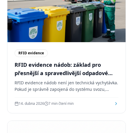
RFID evidence
RFID evidence nádob: základ pro
přesnější a spravedlivější odpadové
hospodářství
RFID evidence nádob není jen technická vychytávka.
Pokud je správně zapojená do systému svozu,
pomáhá obcím a svozovým firmám získat přesnější
data, lépe plánovat provoz a připravit půdu pro
14. dubna 2026
7 min čtení
min
spravedlivější odpadové hospodářství.