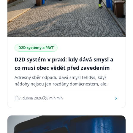
D2D systémy a PAYT
D2D systém v praxi: kdy dává smysl a
co musí obec vědět před zavedením
Adresný sběr odpadu dává smysl tehdys, když
nádoby nejsou jen rozdány domácnostem, ale
zapadají do promyleného systému svozu, evidence
a komunikace s občany. Tento článek vysvtuluje, co
7. dubna 2026
8 min
min
by měla každá obec vědět dřív, než se rozhodne.