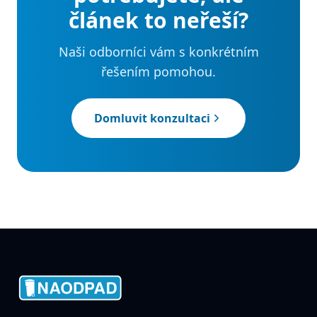
článek to neřeší?
Naši odborníci vám s konkrétním
řešením pomohou.
Domluvit konzultaci