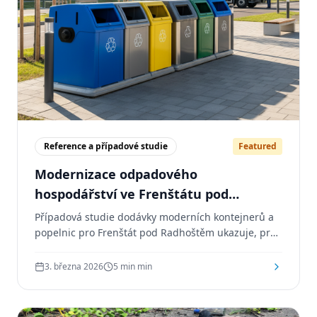
Reference a případové studie
Featured
Modernizace odpadového
hospodářství ve Frenštátu pod
Radhoštěm: nové kontejnery,
Případová studie dodávky moderních kontejnerů a
popelnice a jednotný vizuální systém
popelnic pro Frenštát pod Radhoštěm ukazuje, proč
jsou značení, montáž a logistika důležitou součástí
odpadové infrastruktury.
3. března 2026
5 min
min