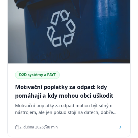
D2D systémy a PAYT
Motivační poplatky za odpad: kdy
pomáhají a kdy mohou obci uškodit
Motivační poplatky za odpad mohou být silným
nástrojem, ale jen pokud stojí na datech, dobře
nastavené infrastruktuře a srozumitelné
komunikaci s občany. Jinak mohou obci přinést víc
2. dubna 2026
8
min
problémů než výsledků.