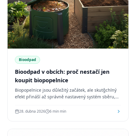
Bioodpad
Bioodpad v obcích: proč nestačí jen
koupit biopopelnice
Biopopelnice jsou důležitý začátek, ale skutĝchlný
efekt přináší až správně nastavený systém sběru,
komunikace a logistika.
28. dubna 2026
6 min
min