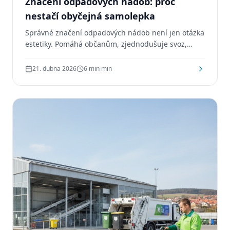
Značení odpadových nádob: proč
nestačí obyčejná samolepka
Správné značení odpadových nádob není jen otázka
estetiky. Pomáhá občanům, zjednodušuje svoz,
chrání investici do nádob a dlouhodobě snižuje
náklady na údržbu systému.
21. dubna 2026
6 min
min