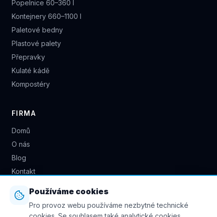
Popelnice 60–360 l
Kontejnery 660–1100 l
Paletové bedny
Plastové palety
Přepravky
Kulaté kádě
Kompostéry
FIRMA
Domů
O nás
Blog
Kontakt
+420 722 941 617
Používáme cookies
Pro provoz webu používáme nezbytné technické
info@naodpad.cz
cookies. Se souhlasem také analytické cookies